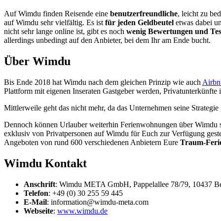
Auf Wimdu finden Reisende eine
benutzerfreundliche
, leicht zu b
auf Wimdu sehr vielfältig. Es ist
für jeden Geldbeutel
etwas dabei un
nicht sehr lange online ist, gibt es noch
wenig Bewertungen und Test
allerdings unbedingt auf den Anbieter, bei dem Ihr am Ende bucht.
Über Wimdu
Bis Ende 2018 hat Wimdu nach dem gleichen Prinzip wie auch
Airbn
Plattform mit eigenen Inseraten Gastgeber werden, Privatunterkünfte 
Mittlerweile geht das nicht mehr, da das Unternehmen seine Strategie
Dennoch können Urlauber weiterhin Ferienwohnungen über Wimdu s
exklusiv von Privatpersonen auf Wimdu für Euch zur Verfügung geste
Angeboten von rund 600 verschiedenen Anbietern Eure
Traum-Fer
Wimdu Kontakt
Anschrift
: Wimdu META GmbH, Pappelallee 78/79, 10437 Be
Telefon
: +49 (0) 30 255 59 445
E-Mail
: information@wimdu-meta.com
Webseite
:
www.wimdu.de