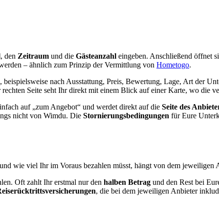
l
, den
Zeitraum
und die
Gästeanzahl
eingeben. Anschließend öffnet si
werden – ähnlich zum Prinzip der Vermittlung von
Hometogo
.
, beispielsweise nach Ausstattung, Preis, Bewertung, Lage, Art der Unt
chten Seite seht Ihr direkt mit einem Blick auf einer Karte, wo die v
 einfach auf „zum Angebot“ und werdet direkt auf die
Seite des Anbiete
dings nicht von Wimdu. Die
Stornierungsbedingungen
für Eure Unterku
d wie viel Ihr im Voraus bezahlen müsst, hängt von dem jeweiligen Anb
len. Oft zahlt Ihr erstmal nur den
halben Betrag
und den Rest bei Eur
eiserücktrittsversicherungen
, die bei dem jeweiligen Anbieter inklud