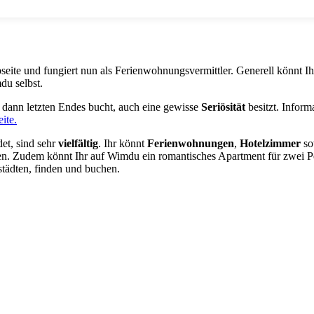
Webseite und fungiert nun als Ferienwohnungsvermittler. Generell könnt
du selbst.
hr dann letzten Endes bucht, auch eine gewisse
Seriösität
besitzt. Infor
ite.
et, sind sehr
vielfältig
. Ihr könnt
Ferienwohnungen
,
Hotelzimmer
so
en. Zudem könnt Ihr auf Wimdu ein romantisches Apartment für zwei 
tädten, finden und buchen.