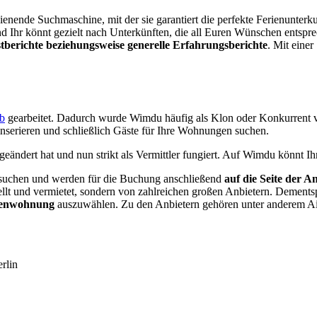
edienende Suchmaschine, mit der sie garantiert die perfekte Ferienunter
d Ihr könnt gezielt nach Unterkünften, die all Euren Wünschen entspre
berichte beziehungsweise generelle Erfahrungsberichte
. Mit eine
b
gearbeitet. Dadurch wurde Wimdu häufig als Klon oder Konkurrent 
inserieren und schließlich Gäste für Ihre Wohnungen suchen.
 geändert hat und nun strikt als Vermittler fungiert. Auf Wimdu könnt
uchen und werden für die Buchung anschließend
auf die Seite der An
llt und vermietet, sondern von zahlreichen großen Anbietern. Dementsp
ienwohnung
auszuwählen. Zu den Anbietern gehören unter anderem A
rlin