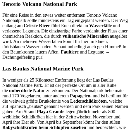
Tenorio Volcano National Park
Für eine Reise in den etwas weiter entfernten Tenorio Volcano
Nationalpark sollte mindestens ein Tag eingeplant werden. Der Weg
entlang am
Celeste River
führt Euch direkt an
Wasserfälle
und
verlassene Lagunen
.
Die einzigartige Farbe verdankt der Fluss einer
chemischen Reaktion, die durch
vulkanische Mineralien
ausgelöst
wird. An mehreren Wasserfällen könnt Ihr hier im klaren,
türkisblauen Wasser baden. Schaut unbedingt auch gen Himmel! In
den Baumkronen lauern Affen,
Faultiere
und Leguane –
Dschungelfeeling pur!
Las Baulas National Marine Park
In weniger als 25 Kilometer Entfernung liegt der Las Baulas
National Marine Park. Er ist der perfekte Ort um in aller Ruhe
die
unberührte Natur
zu erkunden. Der Nationalpark beheimatet
rund 170 Vogelarten, unter anderem
Papageien,
und ist berühmt für
die weltweit größte Brutkolonie von
Lederschildkröten
, welche
auf Spanisch „baulas“ genannt werden und dem Park seinen Namen
gaben. Am Strand
Playa Grande
legen jährlich mehr als 800
weibliche Schildkröten hier in der Zeit zwischen November und
April ihre Eier ab. Von April bis September könnt Ihr den süßen
Babyschildkröten beim Schlüpfen zusehen
und beobachten, wie