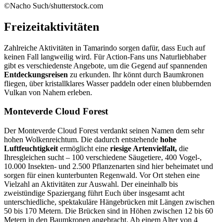
©Nacho Such/shutterstock.com
Freizeitaktivitäten
Zahlreiche Aktivitäten in Tamarindo sorgen dafür, dass Euch auf
keinen Fall langweilig wird. Für Action-Fans uns Naturliebhaber
gibt es verschiedenste Angebote, um die Gegend auf spannenden
Entdeckungsreisen
zu erkunden. Ihr könnt durch Baumkronen
fliegen, über kristallklares Wasser paddeln oder einen blubbernden
Vulkan von Nahem erleben.
Monteverde Cloud Forest
Der Monteverde Cloud Forest verdankt seinen Namen dem sehr
hohen Wolkenreichtum. Die dadurch entstehende
hohe
Luftfeuchtigkeit
ermöglicht eine
riesige Artenvielfalt,
die
Ihresgleichen sucht – 100 verschiedene Säugetiere, 400 Vogel-,
10.000 Insekten- und 2.500 Pflanzenarten sind hier beheimatet und
sorgen für einen kunterbunten Regenwald. Vor Ort stehen eine
Vielzahl an Aktivitäten zur Auswahl. Der eineinhalb bis
zweistündige Spaziergang führt Euch über insgesamt acht
unterschiedliche, spektakuläre Hängebrücken mit Längen zwischen
50 bis 170 Metern. Die Brücken sind in Höhen zwischen 12 bis 60
Metern in den Baumkronen angebracht. Ab einem Alter von 4