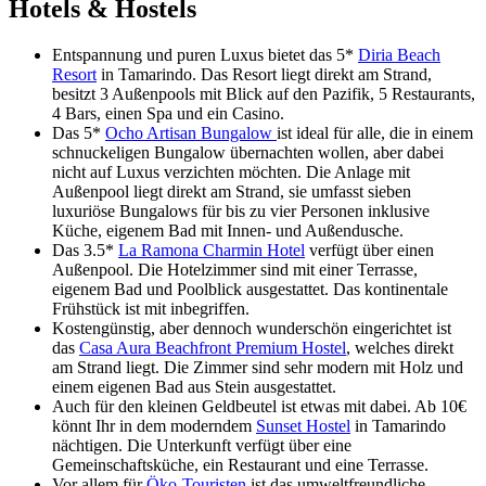
Hotels & Hostels
Entspannung und puren Luxus bietet das 5*
Diria Beach
Resort
in Tamarindo. Das Resort liegt direkt am Strand,
besitzt 3 Außenpools mit Blick auf den Pazifik, 5 Restaurants,
4 Bars, einen Spa und ein Casino.
Das 5*
Ocho Artisan Bungalow
ist ideal für alle, die in einem
schnuckeligen Bungalow übernachten wollen, aber dabei
nicht auf Luxus verzichten möchten. Die Anlage mit
Außenpool liegt direkt am Strand, sie umfasst sieben
luxuriöse Bungalows für bis zu vier Personen inklusive
Küche, eigenem Bad mit Innen- und Außendusche.
Das 3.5*
La Ramona Charmin Hotel
verfügt über einen
Außenpool. Die Hotelzimmer sind mit einer Terrasse,
eigenem Bad und Poolblick ausgestattet. Das kontinentale
Frühstück ist mit inbegriffen.
Kostengünstig, aber dennoch wunderschön eingerichtet ist
das
Casa Aura Beachfront Premium Hostel
, welches direkt
am Strand liegt. Die Zimmer sind sehr modern mit Holz und
einem eigenen Bad aus Stein ausgestattet.
Auch für den kleinen Geldbeutel ist etwas mit dabei. Ab 10€
könnt Ihr in dem moderndem
Sunset Hostel
in Tamarindo
nächtigen. Die Unterkunft verfügt über eine
Gemeinschaftsküche, ein Restaurant und eine Terrasse.
Vor allem für
Öko-Touristen
ist das umweltfreundliche