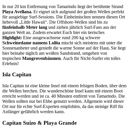
In nur 20 km Entfernung von Tamarindo liegt der berühmte Strand
Playa Avellana.
Er eignet sich aufgrund der großen Wellen perfekt
für ausgiebige Surf-Sessions. Die Einheimischen nennen diesen Ort
liebevoll „Little Hawaii“. Die Offshore-Wellen sind bis zu
fünfeinhalb Meter lang
und ziehen jährlich Surf-Fans aus der
ganzen Welt an. Zudem erwartet Euch hier ein tierisches
Highlight:
Eine ausgewachsene rund 200 kg schwere
Schweinedame namens Lolita
mischt sich meistens mit unter die
Sonnenanbeter und genießt die warme Sonne auf der Haut
.
Sie liegt
hier beinahe täglich am weißen Sandstrand, umgeben von
tropischen
Mangrovenbäumen
. Auch für Nicht-Surfer ein tolles
Erlebnis!
Isla Capitan
Isla Capitan ist eine kleine Insel mit einem felsigen Boden, über dem
die Wellen brechen. Die wunderschöne Insel kann mit einem Boot
erreicht werden und ist ca. 40 Minuten entfernt von Tamarindo. Die
Wellen sollten nur bei Ebbe genutzt werden. Allgemein wird dieser
Ort nur für echte Surf-Experten empfohlen, da das steinige Riff für
Anfänger gefährlich werden kann.
Capitan Suizo & Playa Grande