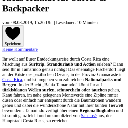
Backpacker
vom
08.03.2019, 15:26 Uhr
| Lesedauer: 10 Minuten
Speichern
Keine Kommentare
Ihr wollt auf Eurer Entdeckungsreise durch Costa Rica eine
Mischung aus
Surftrip, Strandurlaub und Action
erleben? Dann
seid Ihr in Tamarindo genau richtig! Das ehemalige Fischerdorf liegt
an der Küste des pazifischen Ozeans, in der Provinz Guanacaste in
Costa Rica
, und ist umgeben von zahlreichen
Nationalparks und
Bergen
. In der Bucht „Bahia Tamarindo“ könnt Ihr auf
türkisblauen Wellen surfen
,
schnorcheln oder tauchen
gehen,
Kanu fahren, im nahe gelegenen Monteverde eine Zipline runter
düsen oder einfach nur entspannt durch die Baumkronen wandern
gehen und dabei die wunderschöne Natur mit ihrer bunten Tierwelt
bewundern. Tamarindo verfügt über einen
Regionalflughafen
und
ist somit ganz leicht und unkompliziert von
San José
aus, der
Hauptstadt Costa Ricas, zu erreichen.