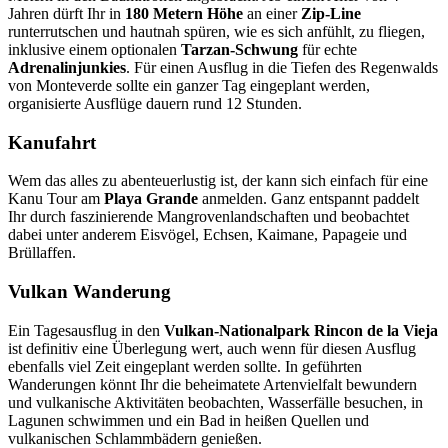
Jahren dürft Ihr in
180 Metern Höhe
an einer
Zip-Line
runterrutschen und hautnah spüren, wie es sich anfühlt, zu fliegen,
inklusive einem optionalen
Tarzan-Schwung
für echte
Adrenalinjunkies
. Für einen Ausflug in die Tiefen des Regenwalds
von Monteverde sollte ein ganzer Tag eingeplant werden,
organisierte Ausflüge dauern rund 12 Stunden.
Kanufahrt
Wem das alles zu abenteuerlustig ist, der kann sich einfach für eine
Kanu Tour am
Playa Grande
anmelden. Ganz entspannt paddelt
Ihr durch faszinierende Mangrovenlandschaften und beobachtet
dabei unter anderem Eisvögel, Echsen, Kaimane, Papageie und
Brüllaffen.
Vulkan Wanderung
Ein Tagesausflug in den
Vulkan-Nationalpark Rincon de la Vieja
ist definitiv eine Überlegung wert, auch wenn für diesen Ausflug
ebenfalls viel Zeit eingeplant werden sollte. In geführten
Wanderungen könnt Ihr die beheimatete Artenvielfalt bewundern
und vulkanische Aktivitäten beobachten, Wasserfälle besuchen, in
Lagunen schwimmen und ein Bad in heißen Quellen und
vulkanischen Schlammbädern genießen.