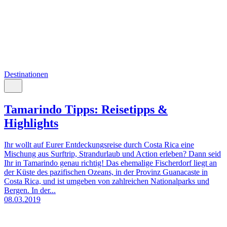
Destinationen
Tamarindo Tipps: Reisetipps &
Highlights
Ihr wollt auf Eurer Entdeckungsreise durch Costa Rica eine
Mischung aus Surftrip, Strandurlaub und Action erleben? Dann seid
Ihr in Tamarindo genau richtig! Das ehemalige Fischerdorf liegt an
der Küste des pazifischen Ozeans, in der Provinz Guanacaste in
Costa Rica, und ist umgeben von zahlreichen Nationalparks und
Bergen. In der...
08.03.2019