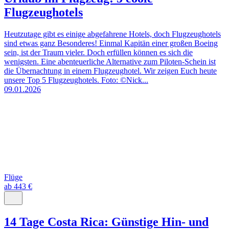
Flugzeughotels
Heutzutage gibt es einige abgefahrene Hotels, doch Flugzeughotels
sind etwas ganz Besonderes! Einmal Kapitän einer großen Boeing
sein, ist der Traum vieler. Doch erfüllen können es sich die
wenigsten. Eine abenteuerliche Alternative zum Piloten-Schein ist
die Übernachtung in einem Flugzeughotel. Wir zeigen Euch heute
unsere Top 5 Flugzeughotels. Foto: ©Nick...
09.01.2026
Flüge
ab 443 €
14 Tage Costa Rica: Günstige Hin- und