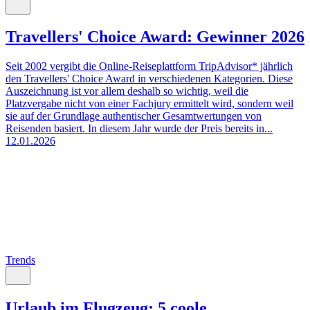
Travellers' Choice Award: Gewinner 2026
Seit 2002 vergibt die Online-Reiseplattform TripAdvisor* jährlich
den Travellers' Choice Award in verschiedenen Kategorien. Diese
Auszeichnung ist vor allem deshalb so wichtig, weil die
Platzvergabe nicht von einer Fachjury ermittelt wird, sondern weil
sie auf der Grundlage authentischer Gesamtwertungen von
Reisenden basiert. In diesem Jahr wurde der Preis bereits in...
12.01.2026
Trends
Urlaub im Flugzeug: 5 coole