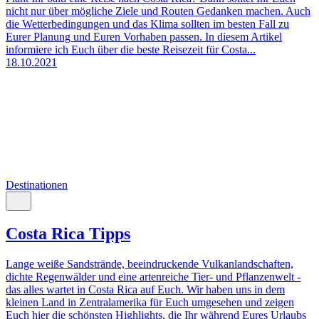
nicht nur über mögliche Ziele und Routen Gedanken machen. Auch
die Wetterbedingungen und das Klima sollten im besten Fall zu
Eurer Planung und Euren Vorhaben passen. In diesem Artikel
informiere ich Euch über die beste Reisezeit für Costa...
18.10.2021
Destinationen
Costa Rica Tipps
Lange weiße Sandstrände, beeindruckende Vulkanlandschaften,
dichte Regenwälder und eine artenreiche Tier- und Pflanzenwelt -
das alles wartet in Costa Rica auf Euch. Wir haben uns in dem
kleinen Land in Zentralamerika für Euch umgesehen und zeigen
Euch hier die schönsten Highlights, die Ihr während Eures Urlaubs