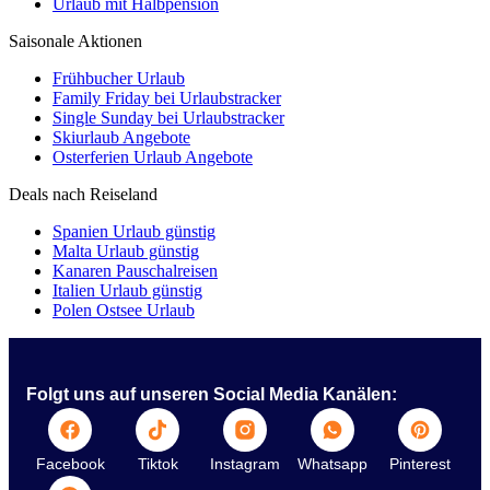
Urlaub mit Halbpension
Saisonale Aktionen
Frühbucher Urlaub
Family Friday bei Urlaubstracker
Single Sunday bei Urlaubstracker
Skiurlaub Angebote
Osterferien Urlaub Angebote
Deals nach Reiseland
Spanien Urlaub günstig
Malta Urlaub günstig
Kanaren Pauschalreisen
Italien Urlaub günstig
Polen Ostsee Urlaub