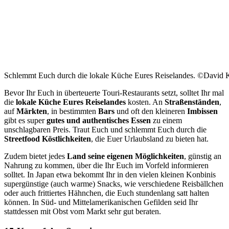
Schlemmt Euch durch die lokale Küche Eures Reiselandes. ©David 
Bevor Ihr Euch in überteuerte Touri-Restaurants setzt, solltet Ihr mal
die
lokale Küche Eures Reiselandes
kosten. An
Straßenständen
,
auf
Märkten
, in bestimmten
Bars
und oft den kleineren
Imbissen
gibt es super
gutes und authentisches Essen
zu einem
unschlagbaren Preis. Traut Euch und schlemmt Euch durch die
Streetfood Köstlichkeiten
, die Euer Urlaubsland zu bieten hat.
Zudem bietet jedes
Land seine eigenen Möglichkeiten
, günstig an
Nahrung zu kommen, über die Ihr Euch im Vorfeld informieren
solltet. In Japan etwa bekommt Ihr in den vielen kleinen Konbinis
supergünstige (auch warme) Snacks, wie verschiedene Reisbällchen
oder auch frittiertes Hähnchen, die Euch stundenlang satt halten
können. In Süd- und Mittelamerikanischen Gefilden seid Ihr
stattdessen mit Obst vom Markt sehr gut beraten.