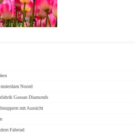
äten
Amsterdam Noord
nfabrik Gassan Diamonds
chnuppern mit Aussicht
en
 dem Fahrrad