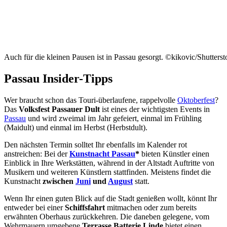
Auch für die kleinen Pausen ist in Passau gesorgt. ©kikovic/Shutters
Passau Insider-Tipps
Wer braucht schon das Touri-überlaufene, rappelvolle
Oktoberfest
?
Das
Volksfest Passauer Dult
ist eines der wichtigsten Events in
Passau
und wird zweimal im Jahr gefeiert, einmal im Frühling
(Maidult) und einmal im Herbst (Herbstdult).
Den nächsten Termin solltet Ihr ebenfalls im Kalender rot
anstreichen: Bei der
Kunstnacht
Passau
*
bieten Künstler einen
Einblick in Ihre Werkstätten, während in der Altstadt Auftritte von
Musikern und weiteren Künstlern stattfinden. Meistens findet die
Kunstnacht
zwischen
Juni
und
August
statt.
Wenn Ihr einen guten Blick auf die Stadt genießen wollt, könnt Ihr
entweder bei einer
Schiffsfahrt
mitmachen oder zum bereits
erwähnten Oberhaus zurückkehren. Die daneben gelegene, vom
Wehrmauern umgebene
Terrasse Batterie Linde
bietet einen