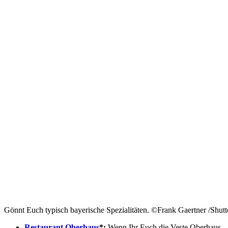
Gönnt Euch typisch bayerische Spezialitäten. ©Frank Gaertner /Shut
Restaurant Oberhaus
*:
Wenn Ihr Euch die Veste Oberhaus