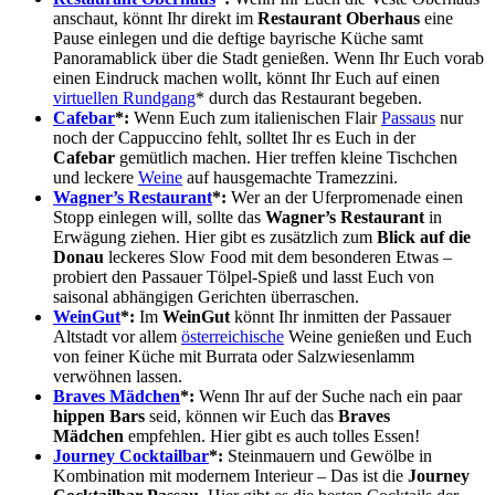
anschaut, könnt Ihr direkt im
Restaurant Oberhaus
eine
Pause einlegen und die deftige bayrische Küche samt
Panoramablick über die Stadt genießen. Wenn Ihr Euch vorab
einen Eindruck machen wollt, könnt Ihr Euch auf einen
virtuellen Rundgang
* durch das Restaurant begeben.
Cafebar
*:
Wenn Euch zum italienischen Flair
Passaus
nur
noch der Cappuccino fehlt, solltet Ihr es Euch in der
Cafebar
gemütlich machen. Hier treffen kleine Tischchen
und leckere
Weine
auf hausgemachte Tramezzini.
Wagner’s Restaurant
*:
Wer an der Uferpromenade einen
Stopp einlegen will, sollte das
Wagner’s Restaurant
in
Erwägung ziehen. Hier gibt es zusätzlich zum
Blick auf die
Donau
leckeres Slow Food mit dem besonderen Etwas –
probiert den Passauer Tölpel-Spieß und lasst Euch von
saisonal abhängigen Gerichten überraschen.
WeinGut
*:
Im
WeinGut
könnt Ihr inmitten der Passauer
Altstadt vor allem
österreichische
Weine genießen und Euch
von feiner Küche mit Burrata oder Salzwiesenlamm
verwöhnen lassen.
Braves Mädchen
*:
Wenn Ihr auf der Suche nach ein paar
hippen Bars
seid, können wir Euch das
Braves
Mädchen
empfehlen. Hier gibt es auch tolles Essen!
Journey Cocktailbar
*:
Steinmauern und Gewölbe in
Kombination mit modernem Interieur – Das ist die
Journey