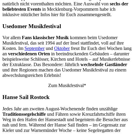
natürlich nicht vorenthalten möchten. Eine Auswahl von
sechs der
beliebtesten Events
in Mecklenburg-Vorpommern habe ich
inklusive nützlicher Infos hier für Euch zusammengestellt.
Usedomer Musikfestival
Vor allem
Fans klassischer Musik
kommen beim Usedomer
Musikfestival, das seit 1994 auf der Insel stattfindet, voll auf ihre
Kosten. Im
September
und
Oktober
freut Ihr Euch drei Wochen lang
an
verschiedenen Orten
in beeindruckenden Gebäuden – darunter
beispielsweise Schlösser, Kirchen und Hotels – auf Musikerlebnisse
der Extraklasse. Das Besondere: Jährlich
wechselnde Gastländer
und ihre Regionen machen das Usedomer Musikfestival zu einem
abwechslungsreichen Erlebnis!
Zum Musikfestival*
Hanse Sail Rostock
Jedes Jahr am zweiten August-Wochenende finden unzählige
Traditionssegelschiffe
und Fähren sowie Kreuzfahrtschiffe ihren
Weg in den Hafen der Hansestadt und begeistern die Besucher aus
nah und fern. Während der Hanse Sail finden – im Gegensatz zur
Kieler und zur Warnemünder Woche – keine Segelregatten der