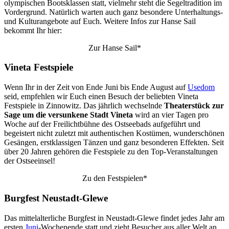
olympischen Bootsklassen statt, vielmehr steht die Segeltradition im
Vordergrund. Natürlich warten auch ganz besondere Unterhaltungs-
und Kulturangebote auf Euch. Weitere Infos zur Hanse Sail
bekommt Ihr hier:
Zur Hanse Sail*
Vineta Festspiele
Wenn Ihr in der Zeit von Ende Juni bis Ende August auf
Usedom
seid, empfehlen wir Euch einen Besuch der beliebten Vineta
Festspiele in Zinnowitz. Das jährlich wechselnde
Theaterstück zur
Sage um die versunkene Stadt Vineta
wird an vier Tagen pro
Woche auf der Freilichtbühne des Ostseebads aufgeführt und
begeistert nicht zuletzt mit authentischen Kostümen, wunderschönen
Gesängen, erstklassigen Tänzen und ganz besonderen Effekten. Seit
über 20 Jahren gehören die Festspiele zu den Top-Veranstaltungen
der Ostseeinsel!
Zu den Festspielen*
Burgfest Neustadt-Glewe
Das mittelalterliche Burgfest in Neustadt-Glewe findet jedes Jahr am
ersten
Juni
-Wochenende statt und zieht Besucher aus aller Welt an.