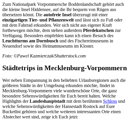
Zum Nationalpark Vorpommersche Boddenlandschaft gehört auch
die kleine Insel Hiddensee, auf die Ihr bequem von Rügen aus
übersetzen könnt. Die
autofreie Insel
überzeugt mit einer
einzigartigen Tier- und Pflanzenwelt
und lässt sich zu Fuß oder
mit dem Fahrrad erkunden. Wer sich nicht aus eigener Kraft
fortbewegen möchte, dem stehen außerdem
Pferdekutschen
zur
Verfügung. Besonders empfehlen kann ich einen Besuch des
Leuchtturms am Dornbusch
und des Fischereimuseums in
Neuendorf sowie des Heimatmuseums im Kloster.
Foto: ©Pawel Kazmierczak/Shutterstock.com
Städtetrips in Mecklenburg-Vorpommern
Wer neben Entspannung in den beliebten Urlaubsregionen auch die
größeren Städte in der Umgebung erkunden möchte, findet in
Mecklenburg-Vorpommern viele wunderschöne Orte, die ganz
besondere Sehenswürdigkeiten für Euch bereit halten. Welche
Highlights der
Landeshauptstadt
mit dem berühmten
Schloss
und
welche Sehenswürdigkeiten der Hansestadt Rostock auf Eure
Bucketlist gehören und welche weiteren interessanten Orte einen
Abstecher wert sind, zeige ich Euch jetzt: