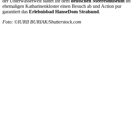
der Unterwasserwelt stattet Ihr dem
deutschen Meeresmuseum
im
ehemaligen Katharinenkloster einen Besuch ab und Action pur
garantiert das
Erlebnisbad HanseDom
Stralsund
.
Foto: ©IURII BURIAK/Shutterstock.com