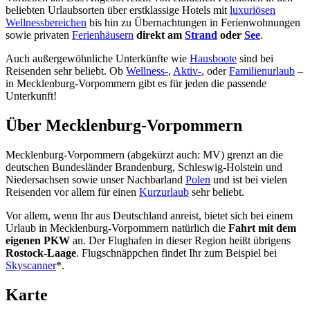
beliebten Urlaubsorten über erstklassige Hotels mit
luxuriösen
Wellnessbereichen
bis hin zu Übernachtungen in Ferienwohnungen
sowie privaten
Ferienhäusern
direkt am
Strand
oder
See
.
Auch außergewöhnliche Unterkünfte wie
Hausboote
sind bei
Reisenden sehr beliebt. Ob
Wellness-
,
Aktiv-
, oder
Familienurlaub
–
in Mecklenburg-Vorpommern gibt es für jeden die passende
Unterkunft!
Über Mecklenburg-Vorpommern
Mecklenburg-Vorpommern (abgekürzt auch: MV) grenzt an die
deutschen Bundesländer Brandenburg, Schleswig-Holstein und
Niedersachsen sowie unser Nachbarland
Polen
und ist bei vielen
Reisenden vor allem für einen
Kurzurlaub
sehr beliebt.
Vor allem, wenn Ihr aus Deutschland anreist, bietet sich bei einem
Urlaub in Mecklenburg-Vorpommern natürlich die
Fahrt mit dem
eigenen PKW
an. Der Flughafen in dieser Region heißt übrigens
Rostock-Laage
. Flugschnäppchen findet Ihr zum Beispiel bei
Skyscanner
*.
Karte