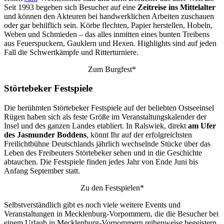
Seit 1993 begeben sich Besucher auf eine
Zeitreise ins Mittelalter
und können den Akteuren bei handwerklichen Arbeiten zuschauen
oder gar behilflich sein. Körbe flechten, Papier herstellen, Hobeln,
Weben und Schmieden – das alles inmitten eines bunten Treibens
aus Feuerspuckern, Gauklern und Hexen. Highlights sind auf jeden
Fall die Schwertkämpfe und Ritterturniere.
Zum Burgfest*
Störtebeker Festspiele
Die berühmten Störtebeker Festspiele auf der beliebten Ostseeinsel
Rügen haben sich als feste Größe im Veranstaltungskalender der
Insel und des ganzen Landes etabliert. In Ralswiek, direkt
am Ufer
des Jasmunder Boddens
, könnt Ihr auf der erfolgreichsten
Freilichtbühne Deutschlands jährlich wechselnde Stücke über das
Leben des Freibeuters Störtebeker sehen und in die Geschichte
abtauchen. Die Festspiele finden jedes Jahr von Ende Juni bis
Anfang September statt.
Zu den Festspielen*
Selbstverständlich gibt es noch viele weitere Events und
Veranstaltungen in Mecklenburg-Vorpommern, die die Besucher bei
einem Urlaub in Mecklenburg-Vorpommern reihenweise begeistern.