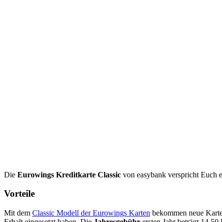
Die
Eurowings Kreditkarte Classic
von easybank verspricht Euch ein
Vorteile
Mit dem
Classic Modell der Eurowings Karten
bekommen neue Karte
Erhalt eingesetzt haben. Die
Jahresgebühr
ersten Jahr beträgt 14,50