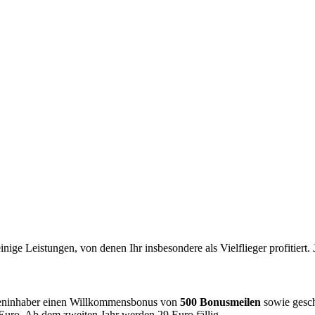
ige Leistungen, von denen Ihr insbesondere als Vielflieger profitiert. 
ninhaber einen Willkommensbonus von
500 Bonusmeilen
sowie gesch
 Euro. Ab dem zweiten Jahr werden 29 Euro fällig.