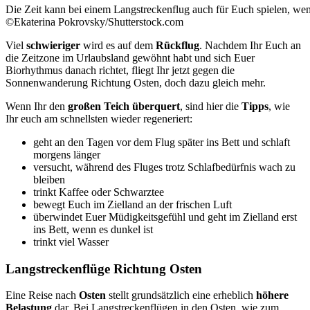
Die Zeit kann bei einem Langstreckenflug auch für Euch spielen, wenn
©Ekaterina Pokrovsky/Shutterstock.com
Viel
schwieriger
wird es auf dem
Rückflug
. Nachdem Ihr Euch an
die Zeitzone im Urlaubsland gewöhnt habt und sich Euer
Biorhythmus danach richtet, fliegt Ihr jetzt gegen die
Sonnenwanderung Richtung Osten, doch dazu gleich mehr.
Wenn Ihr den
großen Teich überquert
, sind hier die
Tipps
, wie
Ihr euch am schnellsten wieder regeneriert:
geht an den Tagen vor dem Flug später ins Bett und schlaft
morgens länger
versucht, während des Fluges trotz Schlafbedürfnis wach zu
bleiben
trinkt Kaffee oder Schwarztee
bewegt Euch im Zielland an der frischen Luft
überwindet Euer Müdigkeitsgefühl und geht im Zielland erst
ins Bett, wenn es dunkel ist
trinkt viel Wasser
Langstreckenflüge Richtung Osten
Eine Reise nach
Osten
stellt grundsätzlich eine erheblich
höhere
Belastung
dar. Bei Langstreckenflügen in den Osten, wie zum