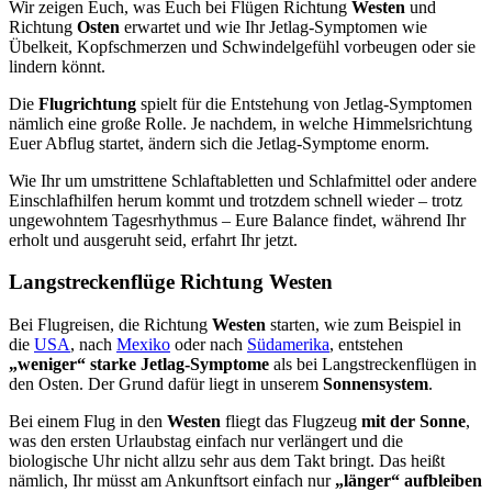
Wir zeigen Euch, was Euch bei Flügen Richtung
Westen
und
Richtung
Osten
erwartet und wie Ihr Jetlag-Symptomen wie
Übelkeit, Kopfschmerzen und Schwindelgefühl vorbeugen oder sie
lindern könnt.
Die
Flugrichtung
spielt für die Entstehung von Jetlag-Symptomen
nämlich eine große Rolle. Je nachdem, in welche Himmelsrichtung
Euer Abflug startet, ändern sich die Jetlag-Symptome enorm.
Wie Ihr um umstrittene Schlaftabletten und Schlafmittel oder andere
Einschlafhilfen herum kommt und trotzdem schnell wieder – trotz
ungewohntem Tagesrhythmus – Eure Balance findet, während Ihr
erholt und ausgeruht seid, erfahrt Ihr jetzt.
Langstreckenflüge Richtung Westen
Bei Flugreisen, die Richtung
Westen
starten, wie zum Beispiel in
die
USA
, nach
Mexiko
oder nach
Südamerika
, entstehen
„weniger“ starke Jetlag-Symptome
als bei Langstreckenflügen in
den Osten. Der Grund dafür liegt in unserem
Sonnensystem
.
Bei einem Flug in den
Westen
fliegt das Flugzeug
mit der Sonne
,
was den ersten Urlaubstag einfach nur verlängert und die
biologische Uhr nicht allzu sehr aus dem Takt bringt. Das heißt
nämlich, Ihr müsst am Ankunftsort einfach nur
„länger“ aufbleiben