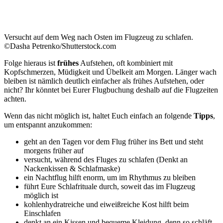
Versucht auf dem Weg nach Osten im Flugzeug zu schlafen.
©Dasha Petrenko/Shutterstock.com
Folge hieraus ist
frühes
Aufstehen, oft kombiniert mit
Kopfschmerzen, Müdigkeit und Übelkeit am Morgen. Länger wach
bleiben ist nämlich deutlich einfacher als frühes Aufstehen, oder
nicht? Ihr könntet bei Eurer Flugbuchung deshalb auf die Flugzeiten
achten.
Wenn das nicht möglich ist, haltet Euch einfach an folgende
Tipps
,
um entspannt anzukommen:
geht an den Tagen vor dem Flug früher ins Bett und steht
morgens früher auf
versucht, während des Fluges zu schlafen (Denkt an
Nackenkissen & Schlafmaske)
ein Nachtflug hilft enorm, um im Rhythmus zu bleiben
führt Eure Schlafrituale durch, soweit das im Flugzeug
möglich ist
kohlenhydratreiche und eiweißreiche Kost hilft beim
Einschlafen
denkt an ein Kissen und bequeme Kleidung, denn so schläft