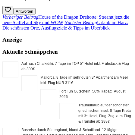
Antworten
Vorheriger Beitrag
House of the Dragon Drehorte: Streamt jetzt die
neue Staffel auf Sky und WOW
Nächster Beitrag
Urlaub im Harz:
Die schönsten Orte, Ausflugsziele & Tipps im Überblick
Anzeige
Aktuelle Schnäppchen
Auf nach Chalkidiki: 7 Tage im TOP 5* Hotel inkl. Frühstück & Flug
ab 399€
Mallorca: 8 Tage im sehr guten 3* Apartment am Meer
inkl. Flug NUR 311€
Fort Fun Gutschein: 50% Rabatt | August
2026
Traumurlaub auf der schönsten
griechischen Insel: 8 Tage Kreta
mit 3* Hotel, Flug, Zug-zum-Flug
& Transfer ab 388€
Busreise durch Südengland, Irland & Schottland: 12-tägige