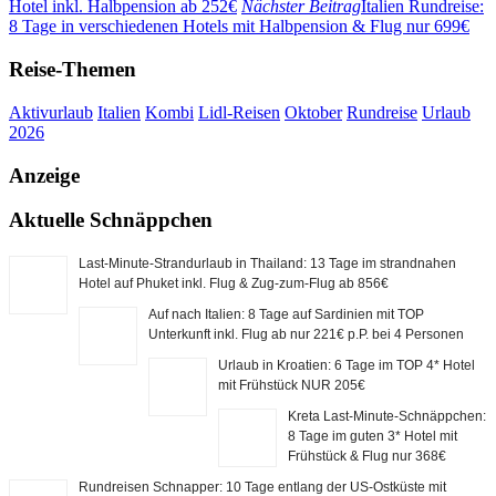
Hotel inkl. Halbpension ab 252€
Nächster Beitrag
Italien Rundreise:
8 Tage in verschiedenen Hotels mit Halbpension & Flug nur 699€
Reise-Themen
Aktivurlaub
Italien
Kombi
Lidl-Reisen
Oktober
Rundreise
Urlaub
2026
Anzeige
Aktuelle Schnäppchen
Last-Minute-Strandurlaub in Thailand: 13 Tage im strandnahen
Hotel auf Phuket inkl. Flug & Zug-zum-Flug ab 856€
Auf nach Italien: 8 Tage auf Sardinien mit TOP
Unterkunft inkl. Flug ab nur 221€ p.P. bei 4 Personen
Urlaub in Kroatien: 6 Tage im TOP 4* Hotel
mit Frühstück NUR 205€
Kreta Last-Minute-Schnäppchen:
8 Tage im guten 3* Hotel mit
Frühstück & Flug nur 368€
Rundreisen Schnapper: 10 Tage entlang der US-Ostküste mit