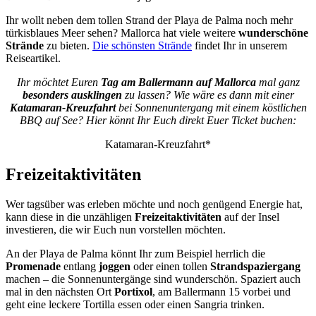
Ihr wollt neben dem tollen Strand der Playa de Palma noch mehr
türkisblaues Meer sehen? Mallorca hat viele weitere
wunderschöne
Strände
zu bieten.
Die schönsten Strände
findet Ihr in unserem
Reiseartikel.
Ihr möchtet Euren
Tag am Ballermann auf Mallorca
mal ganz
besonders ausklingen
zu lassen? Wie wäre es dann mit einer
Katamaran-Kreuzfahrt
bei Sonnenuntergang mit einem köstlichen
BBQ auf See? Hier könnt Ihr Euch direkt Euer Ticket buchen:
Katamaran-Kreuzfahrt*
Freizeitaktivitäten
Wer tagsüber was erleben möchte und noch genügend Energie hat,
kann diese in die unzähligen
Freizeitaktivitäten
auf der Insel
investieren, die wir Euch nun vorstellen möchten.
An der Playa de Palma könnt Ihr zum Beispiel herrlich die
Promenade
entlang
joggen
oder einen tollen
Strandspaziergang
machen – die Sonnenuntergänge sind wunderschön. Spaziert auch
mal in den nächsten Ort
Portixol
, am Ballermann 15 vorbei und
geht eine leckere Tortilla essen oder einen Sangria trinken.