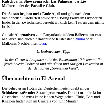
Rutschbahn
,
Showarena
oder
Las Palmeras
, das
Lío
Mallorca
oder der
Paradise Club
.
Die
Saison beginnt meist Ende April
und geht nach dem
traditionellen Oktoberfest sowie den Closing Partys im Oktober zu
Ende. In der Zwischenzeit vergeht wirklich kein Tag, an dem nichts
los ist!
Geniale
Alternativen
zum Partyurlaub auf dem
Ballermann von
Mallorca
sind auch die italienische Küstenstadt
Rimini
oder
Mallorcas Nachbarinsel
Ibiza
.
Urlaubstracker- Tipp:
In der Carrer d’Acapulco nahe des Ballermann 10 bekommt Ihr
frisch belegte Brötchen und alle süßen und salzigen Leckereien in
der deutschen „Sonnenbäckerei“.
Übernachten in El Arenal
Die beliebtesten Hotels der Deutschen liegen direkt an der
Schinkenstraße oder Strandpromenade
. Dort ist man direkt im
Geschehen und muss keine langen Wege gehen. Clubs, Bars und
Kneipen finden sich im Umkreis von fünf Minuten.