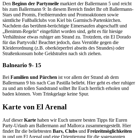
Den
Beginn der Partymeile
markiert der Ballermann 5 und reicht
bis zum Ballermann 9: In diesem Bereich findet Ihr oft Ballermann-
Stars und Promis, Freibierrunden und Promoaktionen sowie
sämtliche Fußballclubs von Kiel bis Garmisch-Partenkirchen.
Nachdem das berühmt-berüchtigte Eimersaufen abgeschafft und
„Benimm-Regeln“ eingeführt worden sind, geht es für hiesige
Verhältnisse etwas ruhiger am Strand zu. Trotzdem, ein El Dorado
für das Partyvolk! Beachtet jedoch, dass Verstöße gegen die
Kleiderordnung (z.B. oberkörperfrei abseits des Strandes) oder
Straßenkonsum hohe Geldstrafen nach sich ziehen.
Balneario 9- 15
Bei
Familien und Pärchen
ist vor allem der Strand ab dem
Ballermann 9 bis nach Can Pastilla beliebt. Hier geht es eher ruhiger
zu und am tollen Sandstrand solltet Ihr Euch herrlich erholen und
baden können. Vom Trinkgelage keine Spur.
Karte von El Arenal
Auf dieser
Karte
haben wir Euch unsere besten Tipps für Euren
Party-Urlaub am Ballermann auf Mallorca zusammengestellt. Hier
findet Ihr die beliebtesten
Bars, Clubs
und
Freizeitmöglichkeiten
in und um El Arenal und eine Orientierung für die sogenannten