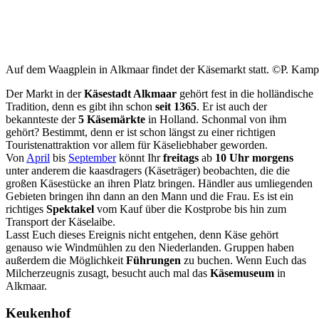
Auf dem Waagplein in Alkmaar findet der Käsemarkt statt. ©P. Kamp
Der Markt in der
Käsestadt Alkmaar
gehört fest in die holländische
Tradition, denn es gibt ihn schon
seit 1365
. Er ist auch der
bekannteste der
5 Käsemärkte
in Holland. Schonmal von ihm
gehört? Bestimmt, denn er ist schon längst zu einer richtigen
Touristenattraktion vor allem für Käseliebhaber geworden.
Von
April
bis
September
könnt Ihr
freitags
ab
10 Uhr morgens
unter anderem die kaasdragers (Käseträger) beobachten, die die
großen Käsestücke an ihren Platz bringen. Händler aus umliegenden
Gebieten bringen ihn dann an den Mann und die Frau. Es ist ein
richtiges
Spektakel
vom Kauf über die Kostprobe bis hin zum
Transport der Käselaibe.
Lasst Euch dieses Ereignis nicht entgehen, denn Käse gehört
genauso wie Windmühlen zu den Niederlanden. Gruppen haben
außerdem die Möglichkeit
Führungen
zu buchen. Wenn Euch das
Milcherzeugnis zusagt, besucht auch mal das
Käsemuseum
in
Alkmaar.
Keukenhof