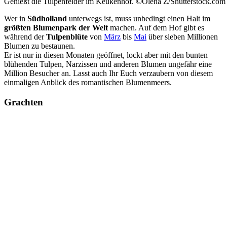
Genießt die Tulpenfelder im Keukenhof. ©Olena Z/Shutterstock.com
Wer in
Südholland
unterwegs ist, muss unbedingt einen Halt im
größten Blumenpark der Welt
machen. Auf dem Hof gibt es
während der
Tulpenblüte
von
März
bis
Mai
über sieben Millionen
Blumen zu bestaunen.
Er ist nur in diesen Monaten geöffnet, lockt aber mit den bunten
blühenden Tulpen, Narzissen und anderen Blumen ungefähr eine
Million Besucher an. Lasst auch Ihr Euch verzaubern von diesem
einmaligen Anblick des romantischen Blumenmeers.
Grachten