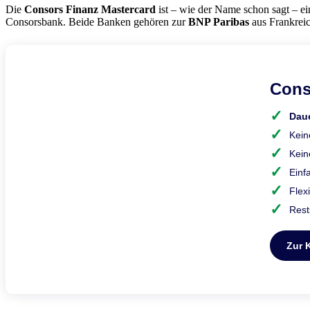
Die
Consors Finanz Mastercard
ist – wie der Name schon sagt – ei
Consorsbank. Beide Banken gehören zur
BNP Paribas
aus Frankreic
Cons
Dau
Kei
Kein
Einf
Flex
Rest
Zur K