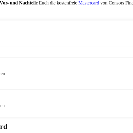
Vor- und Nachteile
Euch die kostenfreie
Mastercard
von Consors Finan
ven
gen
ard