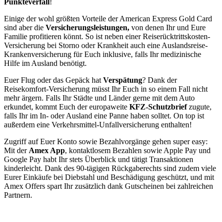
Punkteverfall
!
Einige der wohl größten Vorteile der American Express Gold Card
sind aber die
Versicherungsleistungen,
von denen Ihr und Eure
Familie profitieren könnt. So ist neben einer Reiserücktrittskosten-
Versicherung bei Storno oder Krankheit auch eine Auslandsreise-
Krankenversicherung für Euch inklusive, falls Ihr medizinische
Hilfe im Ausland benötigt.
Euer Flug oder das Gepäck hat
Verspätung
? Dank der
Reisekomfort-Versicherung müsst Ihr Euch in so einem Fall nicht
mehr ärgern. Falls Ihr Städte und Länder gerne mit dem Auto
erkundet, kommt Euch der europaweite
KFZ-Schutzbrief
zugute,
falls Ihr im In- oder Ausland eine Panne haben solltet. On top ist
außerdem eine Verkehrsmittel-Unfallversicherung enthalten!
Zugriff auf Euer Konto sowie Bezahlvorgänge gehen super easy:
Mit der
Amex App
, kontaktlosem Bezahlen sowie Apple Pay und
Google Pay habt Ihr stets Überblick und tätigt Transaktionen
kinderleicht. Dank des 90-tägigen Rückgaberechts sind zudem viele
Eurer Einkäufe bei Diebstahl und Beschädigung geschützt, und mit
Amex Offers spart Ihr zusätzlich dank Gutscheinen bei zahlreichen
Partnern.