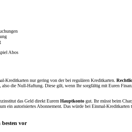
buchungen
tung
g
piel Abos
l-Kreditkarten nur gering von der bei regulären Kreditkarten.
Rechtli
, also die Null-Haftung. Diese gilt, wenn Ihr sorgfältig mit Euren Fin
nzinstitut das Geld direkt Eurem
Hauptkonto
gut. Ihr müsst beim Ch
ch um ein autorisiertes Abonnement. Das würde bei Einmal-Kreditkarten
 besten vor