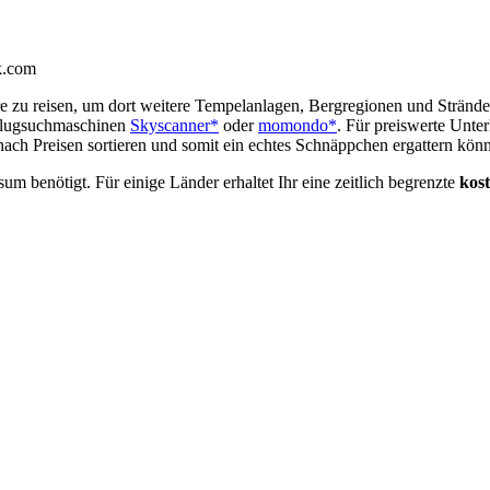
ck.com
e zu reisen, um dort weitere Tempelanlagen, Bergregionen und Stränd
 Flugsuchmaschinen
Skyscanner*
oder
momondo*
. Für preiswerte Unte
nach Preisen sortieren und somit ein echtes Schnäppchen ergattern könn
um benötigt. Für einige Länder erhaltet Ihr eine zeitlich begrenzte
kos